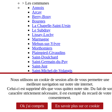
> Les communes
Annoix
Arçay
Berry-Bouy
Bourges
La Chapelle-Saint-Ursin
Le Subdray
Lissay-Lochy
Marmagne
Mehun-sur-Yèvre
Morthomiers
Plaimpied-Givaudins
Saint-Doulchard
Saint-Germain-du-Puy
Saint-Just
Saint-Michel-de-Volangis
Trouy
Vorly
Nous utilisons un cookie de session afin de vous permettre une
> Elus, statuts
meilleure navigation sur notre site internet.
Depuis 2002 une histoire commune
Celui-ci est supprimé dès que vous quittez notre site. Du fait de so
Le Bureau Communautaire
caractère strictement nécessaire, il est exempté du recueil de votre
Le Conseil Communautaire
consentement.
Les statuts de l'Agglomération
Ok j'ai compris
En savoir plus sur ce cookie
> Instances Communautaires
Correspondant CADA