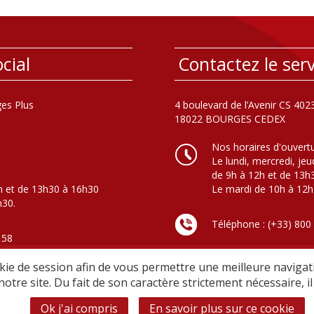
cial
Contactez le serv
es Plus
4 boulevard de l’Avenir CS 402
18022 BOURGES CEDEX
Nos horaires d'ouvert
Le lundi, mercredi, jeu
de 9h à 12h et de 13h
h et de 13h30 à 16h30
Le mardi de 10h à 12h
h30.
Téléphone : (+33) 800
 58
(Appel gratuit - Basculement v
en dehors des horaires d’ouver
ie de session afin de vous permettre une meilleure navigati
notre site. Du fait de son caractère strictement nécessaire, 
Ok j'ai compris
En savoir plus sur ce cookie