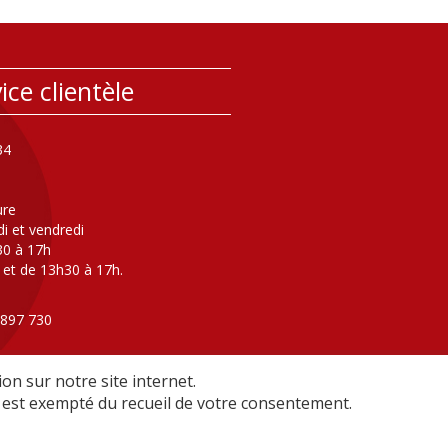
ice clientèle
34
ure
di et vendredi
30 à 17h
 et de 13h30 à 17h.
 897 730
ers l'astreinte eau/assainissement
ture au public )
on sur notre site internet.
il est exempté du recueil de votre consentement.