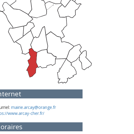
nternet
rriel:
mairie.arcay@orange.fr
ps://www.arcay-cher.fr/
oraires