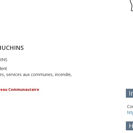
 HUCHINS
HINS
dent
es, services aux communes, incendie,
reau Communautaire
I
Cou
htt
H