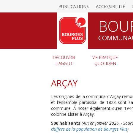
PUBLICATIONS
ACCESSIBILITÉ
BOU
COMMUNAU
DÉCOUVRIR
VIE PRATIQUE
L'AGGLO
QUOTIDIEN
ARÇAY
Les origines de la commune d’Arçay remonte
et l’ensemble paroissial de 1828 sont sa
commune. À noter également qu’en 1944, 
colonne Elster à Arçay.
500 habitants
(Au1er janvier 2026, - Sou
chiffres de la population de Bourges Plus
)