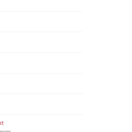
ct
anjons