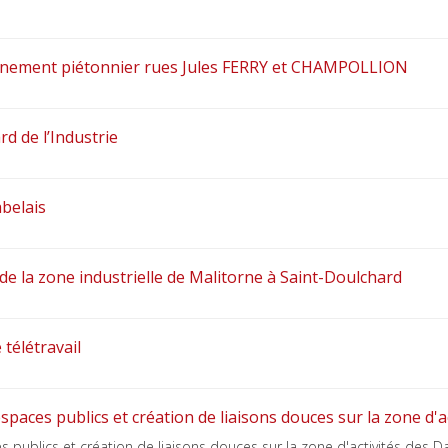
eminement piétonnier rues Jules FERRY et CHAMPOLLION
d de l’Industrie
belais
 de la zone industrielle de Malitorne à Saint-Doulchard
 télétravail
espaces publics et création de liaisons douces sur la zone d'a
es publics et création de liaisons douces sur la zone d'activités des D