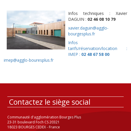
Infos techniques : Xavier
DAGUIN :
02 46 08 10 79
xavier.daguin@agglo-
bourgesplus.fr
Infos
tarifs/réservation/location :
IMEP :
02 48 67 58 00
imep@agglo-bouresplus.fr
Contactez le siège social
Communauté d'agglomération Bourges Plus
23-31 boulevard Foch CS 20321
18023 BOURGES CEDEX - France