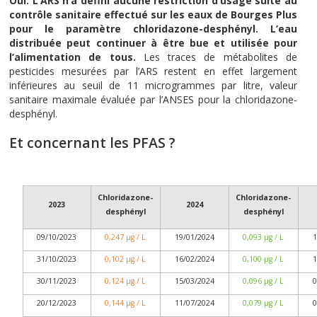
Oui. L’ARS n’a défini aucune restriction d’usage suite au
contrôle sanitaire effectué sur les eaux de Bourges Plus
pour le paramètre chloridazone-desphényl. L’eau
distribuée peut continuer à être bue et utilisée pour
l’alimentation de tous.
Les traces de métabolites de
pesticides mesurées par l’ARS restent en effet largement
inférieures au seuil de 11 microgrammes par litre, valeur
sanitaire maximale évaluée par l’ANSES pour la chloridazone-
desphényl.
Et concernant les PFAS ?
Chloridazone-
Chloridazone-
2023
2024
desphényl
desphényl
09/10/2023
0,247
µg
/ L
19/01/2024
0,093
µg
/ L
1
31/10/2023
0,102
µg
/ L
16/02/2024
0,100
µg
/ L
1
30/11/2023
0,124
µg
/ L
15/03/2024
0,096
µg
/ L
0
20/12/2023
0,144
µg
/ L
11/07/2024
0,079
µg
/ L
0