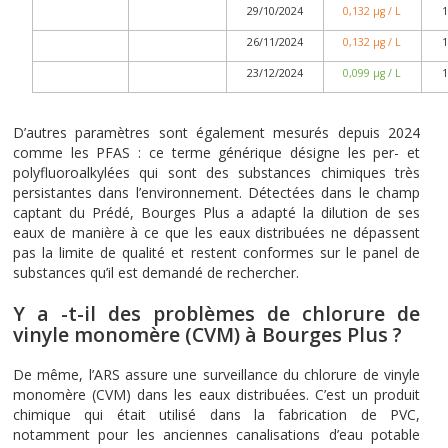
29/10/2024
0,132
µg
/ L
1
26/11/2024
0,132
µg
/ L
1
23/12/2024
0,099
µg
/ L
1
D’autres paramètres sont également mesurés depuis 2024
comme les PFAS : ce terme générique désigne les per- et
polyfluoroalkylées qui sont des substances chimiques très
persistantes dans l’environnement. Détectées dans le champ
captant du Prédé, Bourges Plus a adapté la dilution de ses
eaux de manière à ce que les eaux distribuées ne dépassent
pas la limite de qualité et restent conformes sur le panel de
substances qu’il est demandé de rechercher.
Y a -t-il des problèmes de chlorure de
vinyle monomère (CVM) à Bourges Plus ?
De même, l’ARS assure une surveillance du chlorure de vinyle
monomère (CVM) dans les eaux distribuées. C’est un produit
chimique qui était utilisé dans la fabrication de PVC,
notamment pour les anciennes canalisations d’eau potable