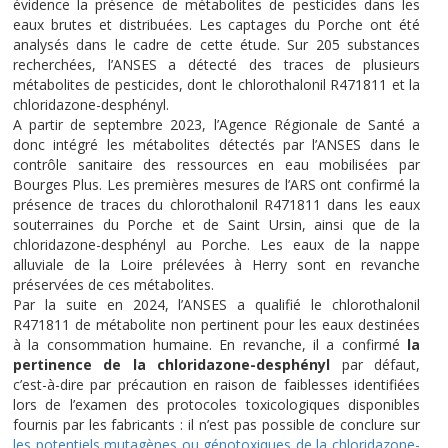
évidence la présence de métabolites de pesticides dans les
eaux brutes et distribuées. Les captages du Porche ont été
analysés dans le cadre de cette étude. Sur 205 substances
recherchées, l’ANSES a détecté des traces de plusieurs
métabolites de pesticides, dont le chlorothalonil R471811 et la
chloridazone-desphényl.
A partir de septembre 2023, l’Agence Régionale de Santé a
donc intégré les métabolites détectés par l’ANSES dans le
contrôle sanitaire des ressources en eau mobilisées par
Bourges Plus. Les premières mesures de l’ARS ont confirmé la
présence de traces du chlorothalonil R471811 dans les eaux
souterraines du Porche et de Saint Ursin, ainsi que de la
chloridazone-desphényl au Porche. Les eaux de la nappe
alluviale de la Loire prélevées à Herry sont en revanche
préservées de ces métabolites.
Par la suite en 2024, l’ANSES a qualifié le chlorothalonil
R471811 de métabolite non pertinent pour les eaux destinées
à la consommation humaine. En revanche, il a confirmé
la
pertinence de la chloridazone-desphényl
par défaut,
c’est-à-dire par précaution en raison de faiblesses identifiées
lors de l’examen des protocoles toxicologiques disponibles
fournis par les fabricants : il n’est pas possible de conclure sur
les potentiels mutagènes ou génotoxiques de la chloridazone-