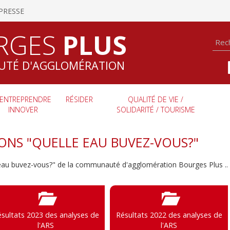
PRESSE
RGES
PLUS
TÉ D'AGGLOMÉRATION
ENTREPRENDRE
RÉSIDER
QUALITÉ DE VIE /
INNOVER
SOLIDARITÉ / TOURISME
IONS "QUELLE EAU BUVEZ-VOUS?"
 eau buvez-vous?" de la communauté d'agglomération Bourges Plus ..
sultats 2023 des analyses de
Résultats 2022 des analyses de
l'ARS
l'ARS