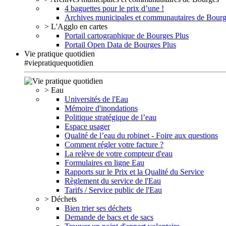
4 baguettes pour le prix d’une !
Archives municipales et communautaires de Bour
> L'Agglo en cartes
Portail cartographique de Bourges Plus
Portail Open Data de Bourges Plus
Vie pratique quotidien
#viepratiquequotidien
> Eau
Universités de l'Eau
Mémoire d'inondations
Politique stratégique de l’eau
Espace usager
Qualité de l’eau du robinet - Foire aux questions
Comment régler votre facture ?
La relève de votre compteur d'eau
Formulaires en ligne Eau
Rapports sur le Prix et la Qualité du Service
Règlement du service de l'Eau
Tarifs / Service public de l'Eau
> Déchets
Bien trier ses déchets
Demande de bacs et de sacs