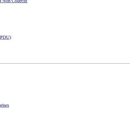
t Non Collectif
 (PDU)
rises