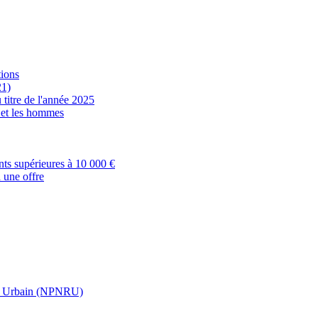
tions
21)
 titre de l'année 2025
s et les hommes
nts supérieures à 10 000 €
 une offre
t Urbain (NPNRU)