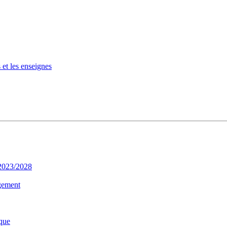
 et les enseignes
 2023/2028
gement
que