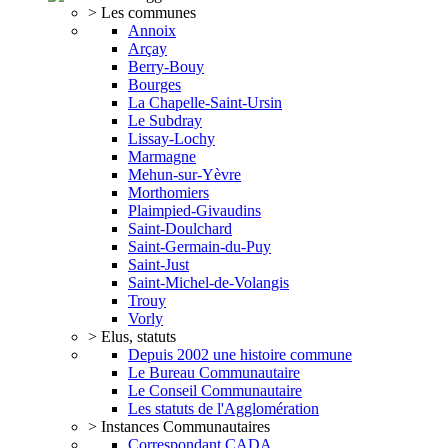
> Les communes
Annoix
Arçay
Berry-Bouy
Bourges
La Chapelle-Saint-Ursin
Le Subdray
Lissay-Lochy
Marmagne
Mehun-sur-Yèvre
Morthomiers
Plaimpied-Givaudins
Saint-Doulchard
Saint-Germain-du-Puy
Saint-Just
Saint-Michel-de-Volangis
Trouy
Vorly
> Elus, statuts
Depuis 2002 une histoire commune
Le Bureau Communautaire
Le Conseil Communautaire
Les statuts de l'Agglomération
> Instances Communautaires
Correspondant CADA