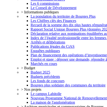
Les 6 commissions
Le Conseil de Développement
> Informations publiques
La population du territoire de Bourges Plus
Les Chiffres clés des Finances
Recueil de la somme des dix plus hautes rémunéra
Rapport Social Unique Bourges Plus (données 20
Déclaration relative aux nominations équilibrées au
Index de l’égalité professionnelle entre les femme
Arrêtés et délibérations
Publications légales du CiAS
Enquêtes publiques
Plan de financement des opérations d’investisseme
Emploi et stage : déposer une demande, répondre à
Marchés en cours
> Budget
Budget 2025
Budgets précédents
Les fonds de concours
Bourges plus solidaire des communes du territoire
> Nos projets
Le campus Lahitolle
Nouveau Programme National de Renouvellemen
La maison de l'agglomération
> Archives municipales et communautaires de Bourges