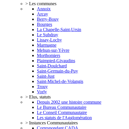
> Les communes
Annoix
Arçay
Berry-Bouy
Bourges
La Chapelle-Saint-Ursin
Le Subdray
Lissay-Lochy
Marmagne
Mehun-sur-Yèvre
Morthomiers
Plaimpied-Givaudins
Saint-Doulchard
Saint-Germain-du-Puy
Saint-Just
Saint-Michel-de-Volangis
Trouy
Vorly
> Elus, statuts
Depuis 2002 une histoire commune
Le Bureau Communautaire
Le Conseil Communautaire
Les statuts de l'Agglomération
> Instances Communautaires
Correspondant CADA