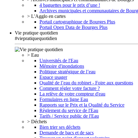
4 baguettes pour le prix d’une !
Archives municipales et communautaires de Bour
> L'Agglo en cartes
Portail cartographique de Bourges Plus
Portail Open Data de Bourges Plus
Vie pratique quotidien
#viepratiquequotidien
> Eau
Universités de l'Eau
Mémoire d'inondations
Politique stratégique de l’eau
Espace usager
Qualité de l’eau du robinet - Foire aux questions
Comment régler votre facture ?
La relève de votre compteur d'eau
Formulaires en ligne Eau
Rapports sur le Prix et la Qualité du Service
Règlement du service de l'Eau
Tarifs / Service public de l'Eau
> Déchets
Bien trier ses déchets
Demande de bacs et de sacs