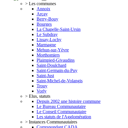
> Les communes
Annoix
Arçay
Berry-Bouy
Bourges
La Chapelle-Saint-Ursin
Le Subdray
Lissay-Lochy
Marmagne
Mehun-sur-Yèvre
Morthomiers
Plaimpied-Givaudins
Saint-Doulchard
Saint-Germain-du-Puy
Saint-Just
Saint-Michel-de-Volangis
Trouy
Vorly
> Elus, statuts
Depuis 2002 une histoire commune
Le Bureau Communautaire
Le Conseil Communautaire
Les statuts de l'Agglomération
> Instances Communautaires
Correspondant CADA