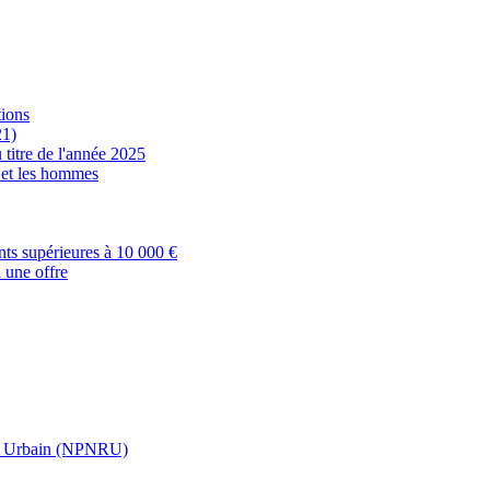
tions
21)
 titre de l'année 2025
s et les hommes
nts supérieures à 10 000 €
 une offre
t Urbain (NPNRU)