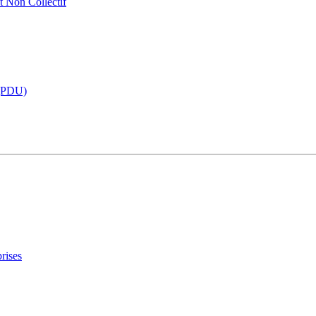
t Non Collectif
 (PDU)
rises