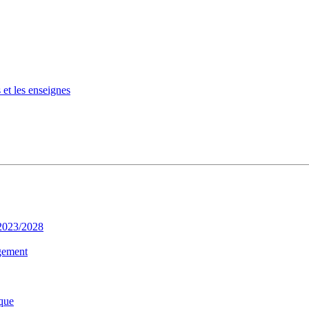
 et les enseignes
 2023/2028
gement
que