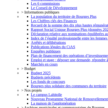
Les 6 commissions
Le Conseil de Développement
> Informations publiques
La population du territoire de Bourges Plus
Les Chiffres clés des Finances
Recueil de la somme des dix plus hautes rémunéra
Rapport Social Unique Bourges Plus (données 20
Déclaration relative aux nominations équilibrées au
Index de l’égalité professionnelle entre les femme
Arrêtés et délibérations
Publications légales du CiAS
Enquêtes publiques
Plan de financement des opérations d’investisseme
Emploi et stage : déposer une demande, répondre à
Marchés en cours
> Budget
Budget 2025
Budgets précédents
Les fonds de concours
Bourges plus solidaire des communes du territoire
> Nos projets
Le campus Lahitolle
Nouveau Programme National de Renouvellemen
La maison de l'agglomération
> Archives municipales et communautaires de Bourges