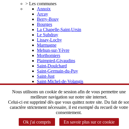
> Les communes
Annoix
Arçay
Berry-Bouy
Bourges
La Chapelle-Saint-Ursin
Le Subdray
Lissay-Lochy
Marmagne
Mehun-sur-Yèvre
Morthomiers
Plaimpied-Givaudins
Saint-Doulchard
Saint-Germain-du-Puy
Saint-Just
Saint-Michel-de-Volangis
Trouy
Vorly
Nous utilisons un cookie de session afin de vous permettre une
> Elus, statuts
meilleure navigation sur notre site internet.
Depuis 2002 une histoire commune
Celui-ci est supprimé dès que vous quittez notre site. Du fait de so
Le Bureau Communautaire
caractère strictement nécessaire, il est exempté du recueil de votre
Le Conseil Communautaire
consentement.
Les statuts de l'Agglomération
Ok j'ai compris
En savoir plus sur ce cookie
> Instances Communautaires
Correspondant CADA