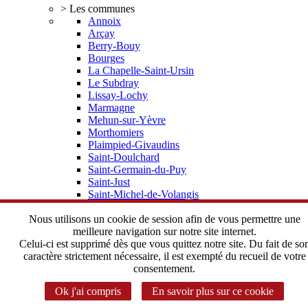
> Les communes
Annoix
Arçay
Berry-Bouy
Bourges
La Chapelle-Saint-Ursin
Le Subdray
Lissay-Lochy
Marmagne
Mehun-sur-Yèvre
Morthomiers
Plaimpied-Givaudins
Saint-Doulchard
Saint-Germain-du-Puy
Saint-Just
Saint-Michel-de-Volangis
Trouy
Vorly
Nous utilisons un cookie de session afin de vous permettre une
> Elus, statuts
meilleure navigation sur notre site internet.
Depuis 2002 une histoire commune
Celui-ci est supprimé dès que vous quittez notre site. Du fait de so
Le Bureau Communautaire
caractère strictement nécessaire, il est exempté du recueil de votre
Le Conseil Communautaire
consentement.
Les statuts de l'Agglomération
Ok j'ai compris
En savoir plus sur ce cookie
> Instances Communautaires
Correspondant CADA