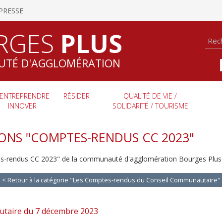
PRESSE
RGES
PLUS
TÉ D'AGGLOMÉRATION
ENTREPRENDRE
RÉSIDER
QUALITÉ DE VIE /
INNOVER
SOLIDARITÉ / TOURISME
IONS "COMPTES-RENDUS CC 2023"
es-rendus CC 2023" de la communauté d'agglomération Bourges Plus 
< Retour à la catégorie "Les Comptes-rendus du Conseil Communautaire"
utaire du 7 décembre 2023