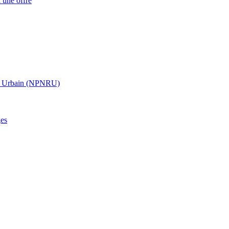
 une offre
t Urbain (NPNRU)
ges