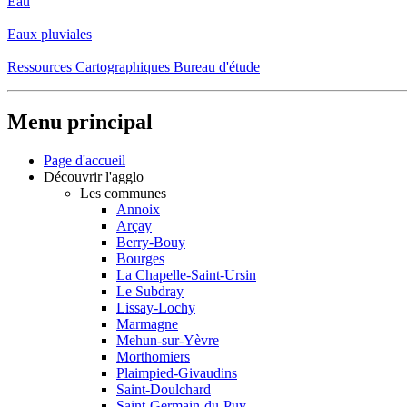
Eau
Eaux pluviales
Ressources Cartographiques Bureau d'étude
Menu principal
Page d'accueil
Découvrir l'agglo
Les communes
Annoix
Arçay
Berry-Bouy
Bourges
La Chapelle-Saint-Ursin
Le Subdray
Lissay-Lochy
Marmagne
Mehun-sur-Yèvre
Morthomiers
Plaimpied-Givaudins
Saint-Doulchard
Saint-Germain-du-Puy