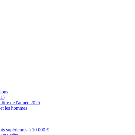
tions
21)
 titre de l'année 2025
s et les hommes
nts supérieures à 10 000 €