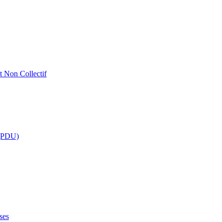
t Non Collectif
 (PDU)
ses