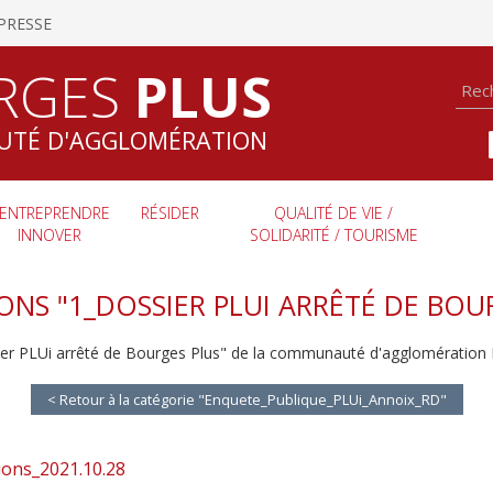
PRESSE
RGES
PLUS
TÉ D'AGGLOMÉRATION
ENTREPRENDRE
RÉSIDER
QUALITÉ DE VIE /
INNOVER
SOLIDARITÉ / TOURISME
ONS "1_DOSSIER PLUI ARRÊTÉ DE BOU
ier PLUi arrêté de Bourges Plus" de la communauté d'agglomération 
< Retour à la catégorie "Enquete_Publique_PLUi_Annoix_RD"
ons_2021.10.28