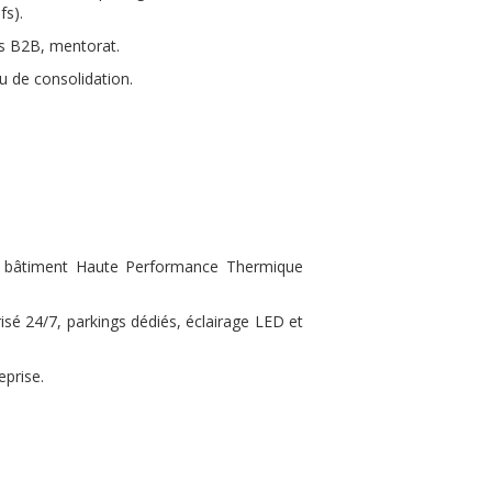
fs).
s B2B, mentorat.
u de consolidation.
, bâtiment Haute Performance Thermique
sé 24/7, parkings dédiés, éclairage LED et
eprise.