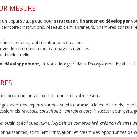
UR MESURE
e un appui stratégique pour
structurer, financer et développer
vot
erritoire : institutions, réseaux d’entrepreneurs, chambres consulaire
de financements, optimisation des dossiers
atégie de communication, campagnes digitales
on intellectuelle
re développement
, à vous intégrer dans l’écosystème local et à
ÈRES
es pour enrichir vos compétences et votre réseau :
ges avec des experts sur des sujets comme la levée de fonds, le mark
fessionnels
(avocats, consultants, entrepreneurs à succès)
pour partag
es outils spécifiques
(CRM, logiciels de comptabilité, création de sites w
nnaissances, stimulent l’innovation, et créent des opportunités de c