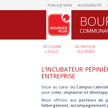
PUBLICATIONS
ACCESSIBILITÉ
BOU
COMMUNAU
DÉCOUVRIR
VIE PRATIQUE
L'AGGLO
QUOTIDIEN
L’INCUBATEUR PÉPINI
ENTREPRISE
Situé au cœur du
Campus Lahitol
pour
créer, implanter et dévelop
Nous offrons aux
porteurs de p
hébergement, accompagnement per