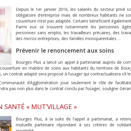
Depuis le 1er janvier 2016, les salariés du secteur privé 
obligatoire d’entreprise mais de nombreux habitants ne son
couverture n’est pas adaptée. Certains bénéficient également
Parmi eux se trouvent notamment les personnes âgées, 
personnes sans emploi, les travailleurs précaires, des tra
des micros-entreprises, des familles monoparentales …
Prévenir le renoncement aux soins
Bourges Plus a lancé un appel à partenariat auprès de comp
ouverture en matière de soins aux habitants du territoire de Bourge
, un contrat adapté sera proposé à l’usager qui contractualisera s’il le
Communauté d’Agglomération joue seulement le rôle de facilitateu
endra pas non plus dans le contrat conclu par l’usager, souligne Géra
 SANTÉ « MUT’VILLAGE »
Bourges Plus, à la suite de l'appel à partenariat, a ret
mutuelle partenaire répondant à ses critères de solidar
proximité.