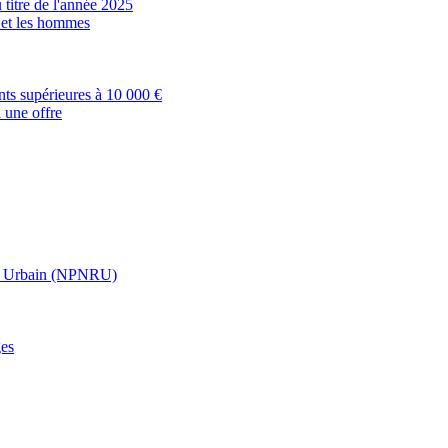
 titre de l'année 2025
s et les hommes
nts supérieures à 10 000 €
 une offre
t Urbain (NPNRU)
ges