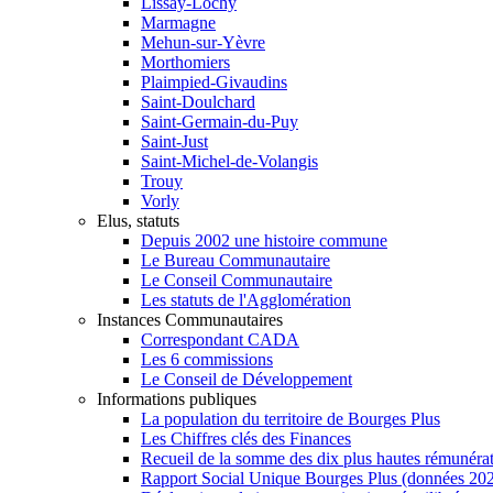
Lissay-Lochy
Marmagne
Mehun-sur-Yèvre
Morthomiers
Plaimpied-Givaudins
Saint-Doulchard
Saint-Germain-du-Puy
Saint-Just
Saint-Michel-de-Volangis
Trouy
Vorly
Elus, statuts
Depuis 2002 une histoire commune
Le Bureau Communautaire
Le Conseil Communautaire
Les statuts de l'Agglomération
Instances Communautaires
Correspondant CADA
Les 6 commissions
Le Conseil de Développement
Informations publiques
La population du territoire de Bourges Plus
Les Chiffres clés des Finances
Recueil de la somme des dix plus hautes rémunéra
Rapport Social Unique Bourges Plus (données 20