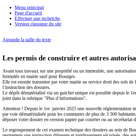
Menu principal
Page d'accueil
Effectuer une recherche
Version classique du site
Agrandir la taille du texte
Les permis de construire et autres autorisa
Avant tous travaux sur une propriété ou un immeuble, une autorisation d
formulée en mairie sauf pour Bourges.
Elle est ensuite transmise par votre mairie au service droit des sols d
l’instruction des dossiers.
Le dépôt dématérialisé via un guichet unique est possible depuis le 1e
joint dans la rubrique "Plus d’informations".
Attention ! Depuis le 1er janvier 2025 une nouvelle réglementation
par voie dématérialisée pour les communes de plus de 3 500 habitants
déposer votre dossier en version papier par courrier ou au secrétariat d
Le regroupement de cet examen technique des dossiers au sein de Bo
permettent une instruction diligente et juridiquement sécurisée des aut