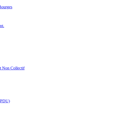
 Bourges
nt.
t Non Collectif
 (PDU)