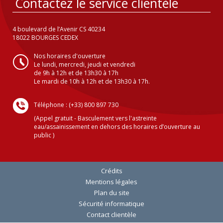
Contactez le service clientèle
4 boulevard de l’Avenir CS 40234
18022 BOURGES CEDEX
Nos horaires d'ouverture
Le lundi, mercredi, jeudi et vendredi
de 9h à 12h et de 13h30 à 17h
Le mardi de 10h à 12h et de 13h30 à 17h.
Téléphone : (+33) 800 897 730
(Appel gratuit - Basculement vers l'astreinte
eau/assainissement en dehors des horaires d’ouverture au
public )
Crédits
Mentions légales
Plan du site
Sécurité informatique
Contact clientèle