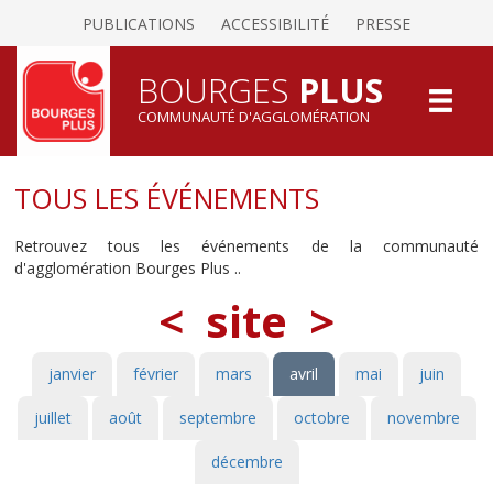
PUBLICATIONS
ACCESSIBILITÉ
PRESSE
BOURGES
PLUS
COMMUNAUTÉ D'AGGLOMÉRATION
TOUS LES ÉVÉNEMENTS
Retrouvez tous les événements de la communauté
d'agglomération Bourges Plus ..
<
site
>
janvier
février
mars
avril
mai
juin
juillet
août
septembre
octobre
novembre
décembre