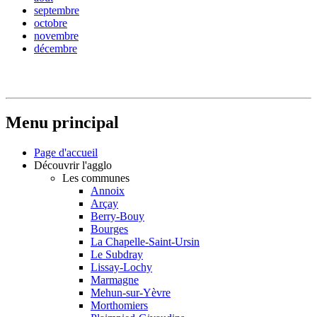
septembre
octobre
novembre
décembre
Menu principal
Page d'accueil
Découvrir l'agglo
Les communes
Annoix
Arçay
Berry-Bouy
Bourges
La Chapelle-Saint-Ursin
Le Subdray
Lissay-Lochy
Marmagne
Mehun-sur-Yèvre
Morthomiers