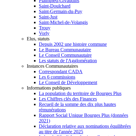
Plaimpied-Givaudins
Saint-Doulchard
Saint-Germain-du-Puy
Saint-Just
Saint-Michel-de-Volangis
Trouy
Vorly
Elus, statuts
Depuis 2002 une histoire commune
Le Bureau Communautaire
Le Conseil Communautaire
Les statuts de l'Agglomération
Instances Communautaires
Correspondant CADA
Les 6 commissions
Le Conseil de Développement
Informations publiques
La population du territoire de Bourges Plus
Les Chiffres clés des Finances
Recueil de la somme des dix plus hautes
rémunérations
Rapport Social Unique Bourges Plus (données
2021)
Déclaration relative aux nominations équilibrées
au titre de l'année 2025