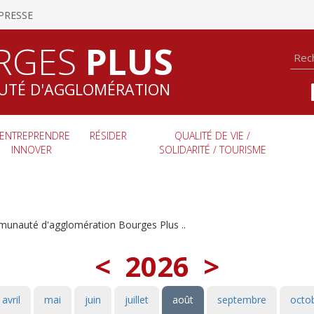
PRESSE
RGES
PLUS
TÉ D'AGGLOMÉRATION
ENTREPRENDRE
RÉSIDER
QUALITÉ DE VIE /
INNOVER
SOLIDARITÉ / TOURISME
S
munauté d'agglomération Bourges Plus ..
<
2026
>
avril
mai
juin
juillet
août
septembre
octo