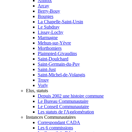
Annoix
Arçay
Berry-Bouy
Bourges
La Chapelle-Saint-Ursin
Le Subdray
Lissay-Lochy
Marmagne
Mehun-sur-Yèvre
Morthomiers
Plaimpied-Givaudins
Saint-Doulchard
Saint-Germain-du-Puy
Saint-Just
Saint-Michel-de-Volangis
Trouy
Vorly
Elus, statuts
Depuis 2002 une histoire commune
Le Bureau Communautaire
Le Conseil Communautaire
Les statuts de l'Agglomération
Instances Communautaires
Correspondant CADA
Les 6 commissions