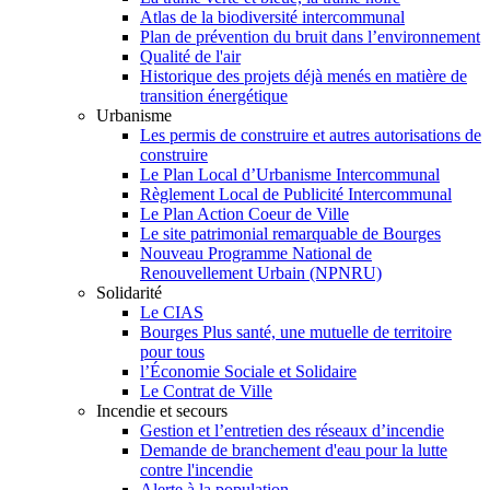
Atlas de la biodiversité intercommunal
Plan de prévention du bruit dans l’environnement
Qualité de l'air
Historique des projets déjà menés en matière de
transition énergétique
Urbanisme
Les permis de construire et autres autorisations de
construire
Le Plan Local d’Urbanisme Intercommunal
Règlement Local de Publicité Intercommunal
Le Plan Action Coeur de Ville
Le site patrimonial remarquable de Bourges
Nouveau Programme National de
Renouvellement Urbain (NPNRU)
Solidarité
Le CIAS
Bourges Plus santé, une mutuelle de territoire
pour tous
l’Économie Sociale et Solidaire
Le Contrat de Ville
Incendie et secours
Gestion et l’entretien des réseaux d’incendie
Demande de branchement d'eau pour la lutte
contre l'incendie
Alerte à la population