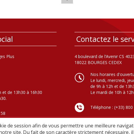
cial
Contactez le serv
es Plus
4 boulevard de l’Avenir CS 402
18022 BOURGES CEDEX
Nos horaires d'ouvert
Le lundi, mercredi, jeu
de 9h à 12h et de 13h
h et de 13h30 à 16h30
Le mardi de 10h à 12h
h30.
Téléphone : (+33) 800
 58
(Appel gratuit - Basculement v
en dehors des horaires d’ouver
ie de session afin de vous permettre une meilleure navigati
notre site. Du fait de son caractère strictement nécessaire, 