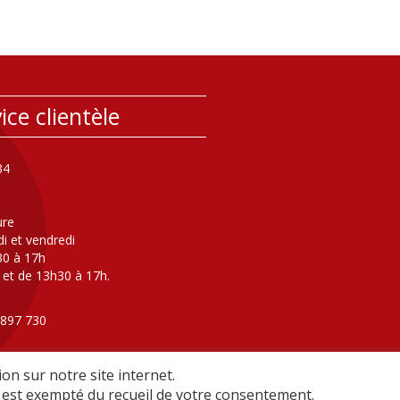
ice clientèle
34
ure
di et vendredi
30 à 17h
 et de 13h30 à 17h.
 897 730
ers l'astreinte eau/assainissement
ture au public )
on sur notre site internet.
il est exempté du recueil de votre consentement.