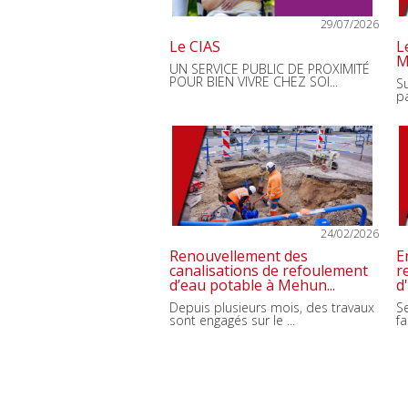
29/07/2026
Le CIAS
L
M
UN SERVICE PUBLIC DE PROXIMITÉ
POUR BIEN VIVRE CHEZ SOI...
Su
p
24/02/2026
Renouvellement des
E
canalisations de refoulement
r
d’eau potable à Mehun...
d'
Depuis plusieurs mois, des travaux
S
sont engagés sur le ...
fa