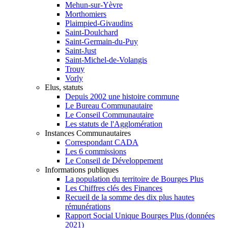
Mehun-sur-Yèvre
Morthomiers
Plaimpied-Givaudins
Saint-Doulchard
Saint-Germain-du-Puy
Saint-Just
Saint-Michel-de-Volangis
Trouy
Vorly
Elus, statuts
Depuis 2002 une histoire commune
Le Bureau Communautaire
Le Conseil Communautaire
Les statuts de l'Agglomération
Instances Communautaires
Correspondant CADA
Les 6 commissions
Le Conseil de Développement
Informations publiques
La population du territoire de Bourges Plus
Les Chiffres clés des Finances
Recueil de la somme des dix plus hautes
rémunérations
Rapport Social Unique Bourges Plus (données
2021)