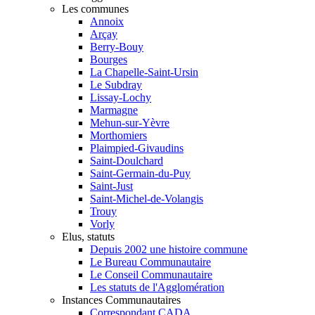
Les communes
Annoix
Arçay
Berry-Bouy
Bourges
La Chapelle-Saint-Ursin
Le Subdray
Lissay-Lochy
Marmagne
Mehun-sur-Yèvre
Morthomiers
Plaimpied-Givaudins
Saint-Doulchard
Saint-Germain-du-Puy
Saint-Just
Saint-Michel-de-Volangis
Trouy
Vorly
Elus, statuts
Depuis 2002 une histoire commune
Le Bureau Communautaire
Le Conseil Communautaire
Les statuts de l'Agglomération
Instances Communautaires
Correspondant CADA