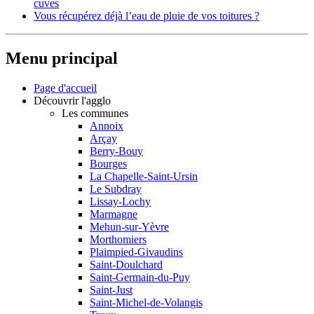
cuves
Vous récupérez déjà l’eau de pluie de vos toitures ?
Menu principal
Page d'accueil
Découvrir l'agglo
Les communes
Annoix
Arçay
Berry-Bouy
Bourges
La Chapelle-Saint-Ursin
Le Subdray
Lissay-Lochy
Marmagne
Mehun-sur-Yèvre
Morthomiers
Plaimpied-Givaudins
Saint-Doulchard
Saint-Germain-du-Puy
Saint-Just
Saint-Michel-de-Volangis