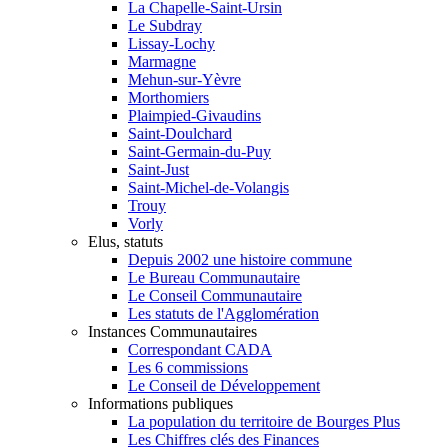
La Chapelle-Saint-Ursin
Le Subdray
Lissay-Lochy
Marmagne
Mehun-sur-Yèvre
Morthomiers
Plaimpied-Givaudins
Saint-Doulchard
Saint-Germain-du-Puy
Saint-Just
Saint-Michel-de-Volangis
Trouy
Vorly
Elus, statuts
Depuis 2002 une histoire commune
Le Bureau Communautaire
Le Conseil Communautaire
Les statuts de l'Agglomération
Instances Communautaires
Correspondant CADA
Les 6 commissions
Le Conseil de Développement
Informations publiques
La population du territoire de Bourges Plus
Les Chiffres clés des Finances