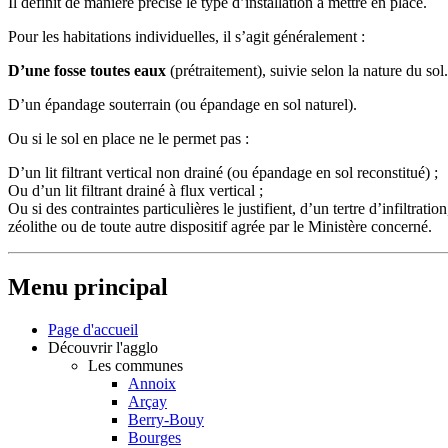
Il définit de manière précise le type d’installation à mettre en place.
Pour les habitations individuelles, il s’agit généralement :
D’une fosse toutes eaux
(prétraitement), suivie selon la nature du sol.
D’un épandage souterrain (ou épandage en sol naturel).
Ou si le sol en place ne le permet pas :
D’un lit filtrant vertical non drainé (ou épandage en sol reconstitué) ;
Ou d’un lit filtrant drainé à flux vertical ;
Ou si des contraintes particulières le justifient, d’un tertre d’infiltration
zéolithe ou de toute autre dispositif agrée par le Ministère concerné.
Menu principal
Page d'accueil
Découvrir l'agglo
Les communes
Annoix
Arçay
Berry-Bouy
Bourges