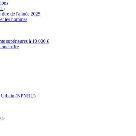
tions
21)
 titre de l'année 2025
s et les hommes
nts supérieures à 10 000 €
 une offre
t Urbain (NPNRU)
ges