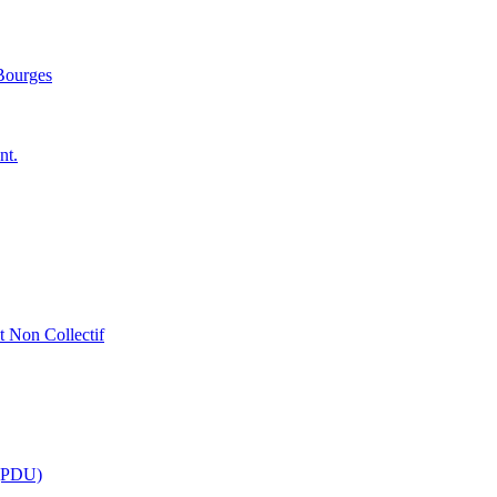
 Bourges
nt.
t Non Collectif
 (PDU)