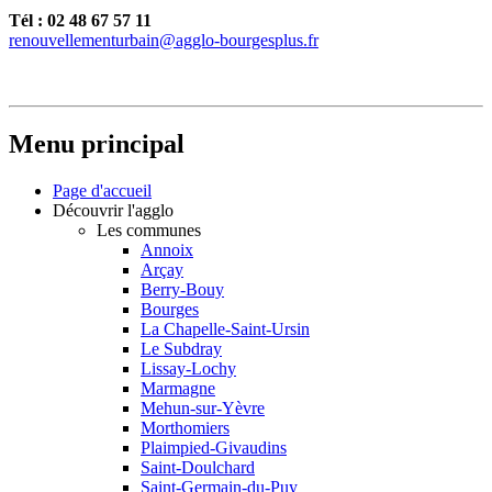
Tél : 02 48 67 57 11
renouvellementurbain@agglo-bourgesplus.fr
Menu principal
Page d'accueil
Découvrir l'agglo
Les communes
Annoix
Arçay
Berry-Bouy
Bourges
La Chapelle-Saint-Ursin
Le Subdray
Lissay-Lochy
Marmagne
Mehun-sur-Yèvre
Morthomiers
Plaimpied-Givaudins
Saint-Doulchard
Saint-Germain-du-Puy