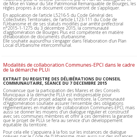
de Mise en Valeur du Site Patrimonial Remarquable de Bourges, les
règles propres à ce document continueront de s’appliquer.
En application de l’article L5216-5 du Code Général des
Collectivités Territoriales, de l’article L123-111 du Code de
l’Urbanisme et de ses statuts modifiés par arrêté préfectoral
n°2015-1-1275 du 3 décembre 2015, la communauté
d’agglomération de Bourges Plus est compétente en matière
d’élaboration de documents d’urbanisme.
Elle souhaite aujourd’hui s’engager dans l’élaboration d’un Plan
Local d’Urbanisme intercommunal.
Modalités de collaboration Communes-EPCI dans le cadre
de la démarche PLUi
EXTRAIT DU REGISTRE DES DÉLIBÉRATIONS DU CONSEIL
COMMUNAUTAIRE, SÉANCE DU 7 DECEMBRE 2015
Convaincue que la participation des Maires et des Conseils
Municipaux à la démarche PLUi est indispensable pour
l'élaboration d'un projet adapté au territoire, la Communauté
d'Agglomération souhaite assurer l'ensemble des obligations
réglementaires en matière de collaboration Communes-EPCI, mais
aussi se donner les moyens d'un dialogue régulier et constructif
avec ses communes membres et offrir à ces dernières la garantie
que le projet de PLUi se fera au service d'un développement
équitable du territoire.
Pour cela elle s'appuiera à la fois sur les instances de dialogue
prévues par le Code de l'Urbanisme, mais aussi sur des instances