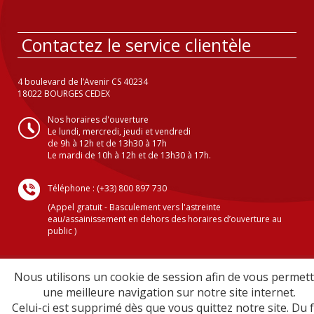
Contactez le service clientèle
4 boulevard de l’Avenir CS 40234
18022 BOURGES CEDEX
Nos horaires d'ouverture
Le lundi, mercredi, jeudi et vendredi
de 9h à 12h et de 13h30 à 17h
Le mardi de 10h à 12h et de 13h30 à 17h.
Téléphone : (+33) 800 897 730
(Appel gratuit - Basculement vers l'astreinte
eau/assainissement en dehors des horaires d’ouverture au
public )
Nous utilisons un cookie de session afin de vous permet
Crédits
une meilleure navigation sur notre site internet.
Mentions légales
Celui-ci est supprimé dès que vous quittez notre site. Du f
Plan du site