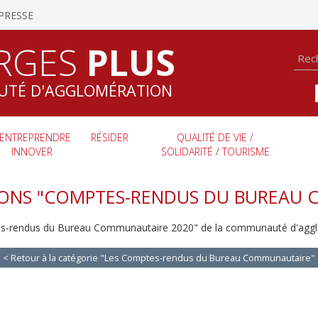
PRESSE
RGES
PLUS
TÉ D'AGGLOMÉRATION
ENTREPRENDRE
RÉSIDER
QUALITÉ DE VIE /
INNOVER
SOLIDARITÉ / TOURISME
IONS "COMPTES-RENDUS DU BUREAU 
tes-rendus du Bureau Communautaire 2020" de la communauté d'agglo
< Retour à la catégorie "Les Comptes-rendus du Bureau Communautaire"