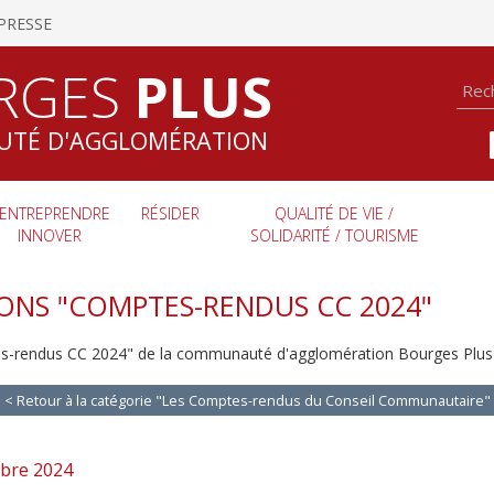
PRESSE
RGES
PLUS
TÉ D'AGGLOMÉRATION
ENTREPRENDRE
RÉSIDER
QUALITÉ DE VIE /
INNOVER
SOLIDARITÉ / TOURISME
IONS "COMPTES-RENDUS CC 2024"
es-rendus CC 2024" de la communauté d'agglomération Bourges Plus 
< Retour à la catégorie "Les Comptes-rendus du Conseil Communautaire"
mbre 2024