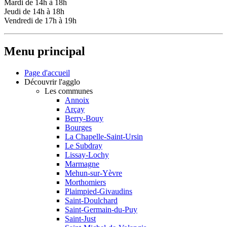
Mardi de 14h à 18h
Jeudi de 14h à 18h
Vendredi de 17h à 19h
Menu principal
Page d'accueil
Découvrir l'agglo
Les communes
Annoix
Arçay
Berry-Bouy
Bourges
La Chapelle-Saint-Ursin
Le Subdray
Lissay-Lochy
Marmagne
Mehun-sur-Yèvre
Morthomiers
Plaimpied-Givaudins
Saint-Doulchard
Saint-Germain-du-Puy
Saint-Just