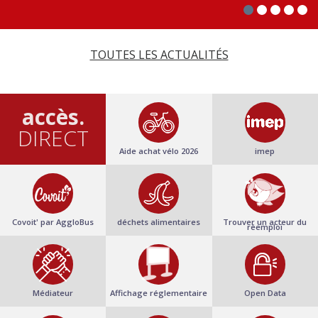
TOUTES LES ACTUALITÉS
accès.
DIRECT
Aide achat vélo 2026
imep
Covoit' par AggloBus
déchets alimentaires
Trouver un acteur du
réemploi
Médiateur
Affichage réglementaire
Open Data