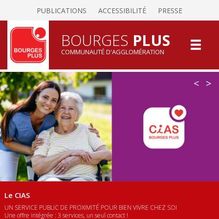
PUBLICATIONS
ACCESSIBILITÉ
PRESSE
BOURGES
PLUS
COMMUNAUTÉ D'AGGLOMÉRATION
<
>
Le CIAS
UN SERVICE PUBLIC DE PROXIMITÉ POUR BIEN VIVRE CHEZ SOI
Une offre intégrée : 3 services, un seul contact !