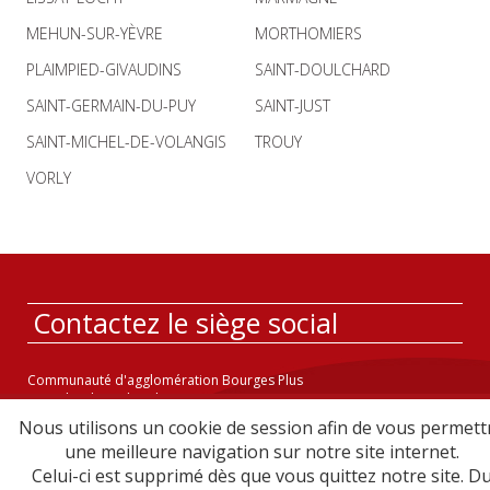
MEHUN-SUR-YÈVRE
MORTHOMIERS
PLAIMPIED-GIVAUDINS
SAINT-DOULCHARD
SAINT-GERMAIN-DU-PUY
SAINT-JUST
SAINT-MICHEL-DE-VOLANGIS
TROUY
VORLY
Contactez le siège social
Communauté d'agglomération Bourges Plus
23-31 boulevard Foch CS 20321
18023 BOURGES CEDEX - France
Nous utilisons un cookie de session afin de vous permett
une meilleure navigation sur notre site internet.
Nos horaires d'ouverture
Celui-ci est supprimé dès que vous quittez notre site. D
Le lundi de 9h à 12h,