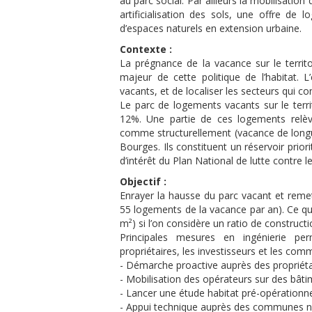
au parc social. Par ailleurs la mobilisati
artificialisation des sols, une offre de
d’espaces naturels en extension urbaine.
Contexte :
La prégnance de la vacance sur le territo
majeur de cette politique de l’habitat. 
vacants, et de localiser les secteurs qui 
Le parc de logements vacants sur le terr
12%. Une partie de ces logements relèv
comme structurellement (vacance de longue
Bourges. Ils constituent un réservoir prio
d’intérêt du Plan National de lutte contre
Objectif :
Enrayer la hausse du parc vacant et reme
55 logements de la vacance par an). Ce qu
m²) si l’on considère un ratio de construc
Principales mesures en ingénierie pe
propriétaires, les investisseurs et les com
- Démarche proactive auprès des proprié
- Mobilisation des opérateurs sur des bât
- Lancer une étude habitat pré-opération
- Appui technique auprès des communes no