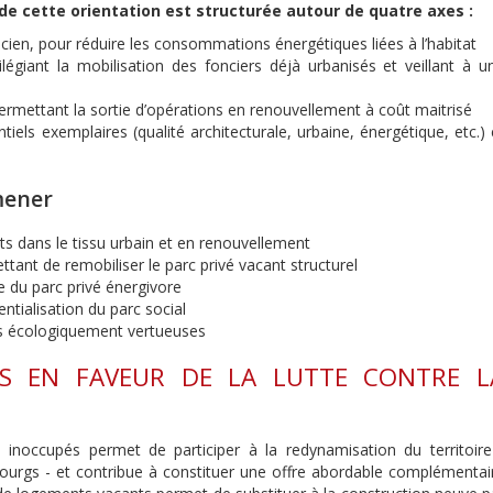
 de cette orientation est structurée autour de quatre axes :
ncien, pour réduire les consommations énergétiques liées à l’habitat
ilégiant la mobilisation des fonciers déjà urbanisés et veillant à u
 permettant la sortie d’opérations en renouvellement à coût maitrisé
iels exemplaires (qualité architecturale, urbaine, énergétique, etc.) 
mener
ts dans le tissu urbain et en renouvellement
ttant de remobiliser le parc privé vacant structurel
ue du parc privé énergivore
entialisation du parc social
ns écologiquement vertueuses
NS EN FAVEUR DE LA LUTTE CONTRE L
noccupés permet de participer à la redynamisation du territoire
ourgs - et contribue à constituer une offre abordable complémentai