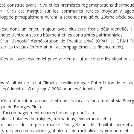
été construit avant 1970 et les premières règlementations thermique
< 1919) est marqué sur les communes rurales (noyaux villageo
veloppée principalement durant la seconde moitié du 20ème siècle so
est donc un enjeu majeur avec plusieurs freins déjà identifiés : 
anque d’entreprises du bâtiment et les contraintes patrimoniales.
 un dispositif d’amélioration de l’habitat privé (OPAH et OPAH R
éaliser les travaux (information, accompagnement et financement).
es au parc résidentiel privé ancien et lutter contre les situations 
s résultant de la Loi Climat et résilience avec l’interdiction de locati
es étiquettes G et jusqu’à 2034 pour les étiquettes E.
et d’éco-rénovation autour d’entreprises locales (notamment via Energ
ique de Bourges Plus)
et d’accompagnement en direction des propriétaires :
blées, balades thermiques, formations, évènements etc.)
e public de la performance énergétique de l’habitat permetta
rs des éco-rénovations globales et de multiplier les groupements 