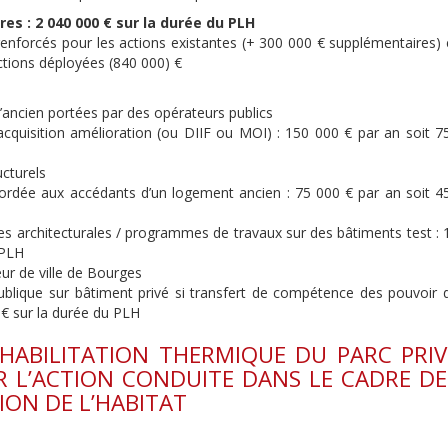
es : 2 040 000 € sur la durée du PLH
enforcés pour les actions existantes (+ 300 000 € supplémentaires) 
tions déployées (840 000) €
l’ancien portées par des opérateurs publics
quisition amélioration (ou DIIF ou MOI) : 150 000 € par an soit 7
ucturels
ccordée aux accédants d’un logement ancien : 75 000 € par an soit 4
ses architecturales / programmes de travaux sur des bâtiments test : 
 PLH
eur de ville de Bourges
ublique sur bâtiment privé si transfert de compétence des pouvoir 
 € sur la durée du PLH
ÉHABILITATION THERMIQUE DU PARC PRIV
R L’ACTION CONDUITE DANS LE CADRE DE
ION DE L’HABITAT