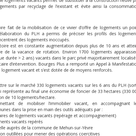
on de logements vacants permet de substituer à la construction neuve p
 logements par recyclage de l’existant et évite ainsi la consommati
ire fait de la mobilisation de ce vivier d’offre de logements un poi
L’élaboration du PLH a permis de préciser les profils des logemen
concentrent des logements inoccupés.
itoire est en constante augmentation depuis plus de 10 ans et attei
e de la vacance de rotation. Environ 1700 logements apparaisse
 durée > 2 ans) vacants dans le parc privé majoritairement localisé
ritaire d’intervention. Bourges Plus a remporté un Appel à Manifestati
 le logement vacant et s’est dotée de de moyens renforcés.
ttre sur le marché 330 logements vacants sur les 6 ans du PLH (sort
i représente au final une économie de foncier de 33 hectares (330 0
tion de 10 logements/hectare.
rmettant de mobiliser l’immobilier vacant, en accompagnant l
munes dans la prise en main des outils adéquats par :
taires de logements vacants (repérage et accompagnement)
iments vacants repérés
nelle auprès de la commune de Mehun-sur-Yèvre
n outillées pour mener des opérations coercitives