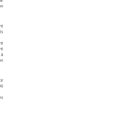
ar
on
nt
ts
nt
nt
 à
on
ir
00
es