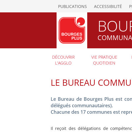
PUBLICATIONS
ACCESSIBILITÉ
P
BOU
COMMUNAU
DÉCOUVRIR
VIE PRATIQUE
L'AGGLO
QUOTIDIEN
LE BUREAU COMMU
Le Bureau de Bourges Plus est com
délégués communautaires).
Chacune des 17 communes est repré
Il reçoit des délégations de compéte