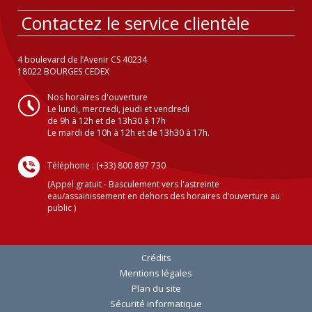
Contactez le service clientèle
4 boulevard de l’Avenir CS 40234
18022 BOURGES CEDEX
Nos horaires d'ouverture
Le lundi, mercredi, jeudi et vendredi
de 9h à 12h et de 13h30 à 17h
Le mardi de 10h à 12h et de 13h30 à 17h.
Téléphone : (+33) 800 897 730
(Appel gratuit - Basculement vers l'astreinte
eau/assainissement en dehors des horaires d’ouverture au
public )
Crédits
Mentions légales
Plan du site
Sécurité informatique