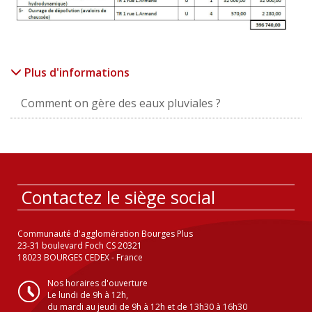
Plus d'informations
Comment on gère des eaux pluviales ?
Contactez le siège social
Communauté d'agglomération Bourges Plus
23-31 boulevard Foch CS 20321
18023 BOURGES CEDEX - France
Nos horaires d'ouverture
Le lundi de 9h à 12h,
du mardi au jeudi de 9h à 12h et de 13h30 à 16h30