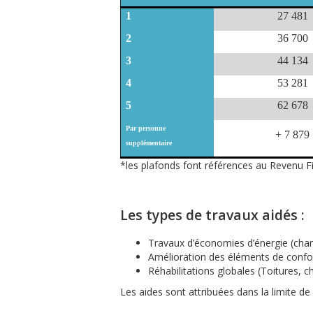
1
27 481
2
36 700
3
44 134
4
53 281
5
62 678
Par personne
+ 7 879
supplémentaire
*les plafonds font références au Revenu Fi
Les types de travaux aidés :
Travaux d’économies d’énergie (chan
Amélioration des éléments de confort
Réhabilitations globales (Toitures, c
Les aides sont attribuées dans la limite de