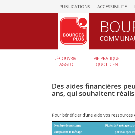
PUBLICATIONS
ACCESSIBILITÉ
BOU
COMMUNAU
DÉCOUVRIR
VIE PRATIQUE
L'AGGLO
QUOTIDIEN
Des aides financières pe
ans, qui souhaitent réali
Pour bénéficier d’une aide vos ressources 
Nombre de personne
Plafonds* ménage sub
composant le ménage
par Bourges Pl