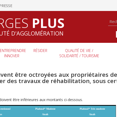
PRESSE
RGES
PLUS
TÉ D'AGGLOMÉRATION
ENTREPRENDRE
RÉSIDER
QUALITÉ DE VIE /
INNOVER
SOLIDARITÉ / TOURISME
uvent être octroyées aux propriétaires d
ser des travaux de réhabilitation, sous cer
doivent être inférieures aux montants ci-dessous.
ventionné
Plafond* Modeste
Plafond* Très modeste
us
Anah
Anah