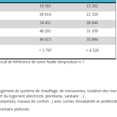
19 565
15 262
28 614
22 320
34 411
26 844
40 201
31 359
46 015
35 894
+ 5 797
+ 4 526
scal de Référence de votre feuille d’imposition n-1
gement de système de chauffage, de menuiseries, isolation des murs
 du logement (électricité, plomberie, sanitaire …) ;
harpentes, travaux de confort…) avec sorties d’insalubrité et améliorat
 certains plafonds.