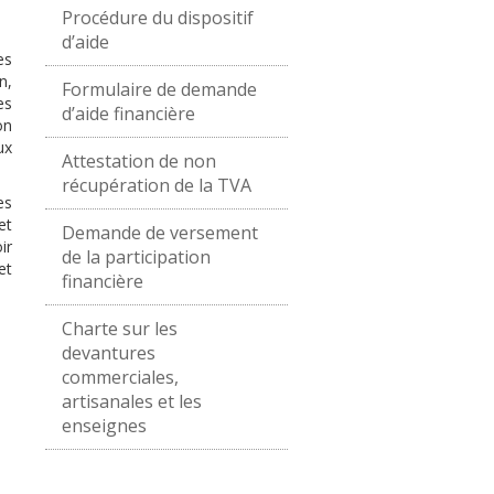
Procédure du dispositif
d’aide
es
n,
Formulaire de demande
es
d’aide financière
on
ux
Attestation de non
récupération de la TVA
es
et
Demande de versement
ir
de la participation
et
financière
Charte sur les
devantures
commerciales,
artisanales et les
enseignes