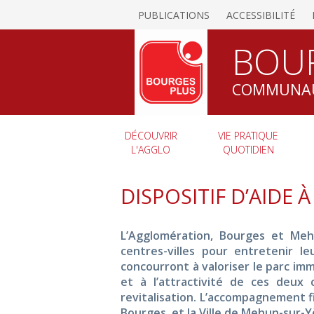
PUBLICATIONS
ACCESSIBILITÉ
BOU
COMMUNAU
DÉCOUVRIR
VIE PRATIQUE
L'AGGLO
QUOTIDIEN
DISPOSITIF D’AIDE
L’Agglomération, Bourges et Mehu
centres-villes pour entretenir l
concourront à valoriser le parc imm
et à l’attractivité de ces deux c
revitalisation. L’accompagnement fi
Bourges, et la Ville de Mehun-sur-Yè