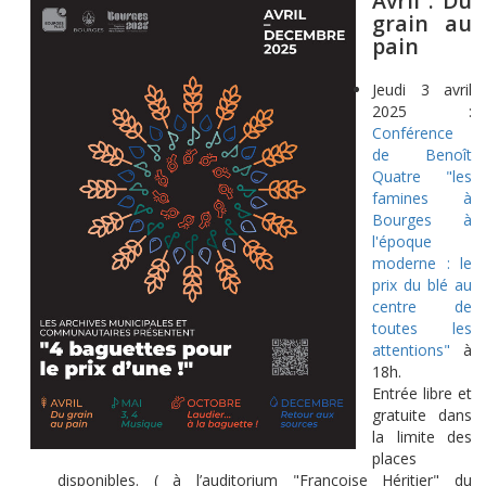
Avril : Du
grain au
pain
Jeudi 3 avril
2025 :
Conférence
de Benoît
Quatre "les
famines à
Bourges à
l'époque
moderne : le
prix du blé au
centre de
toutes les
attentions"
à
18h.
Entrée libre et
gratuite dans
la limite des
places
disponibles. ( à l’auditorium "Françoise Héritier" du