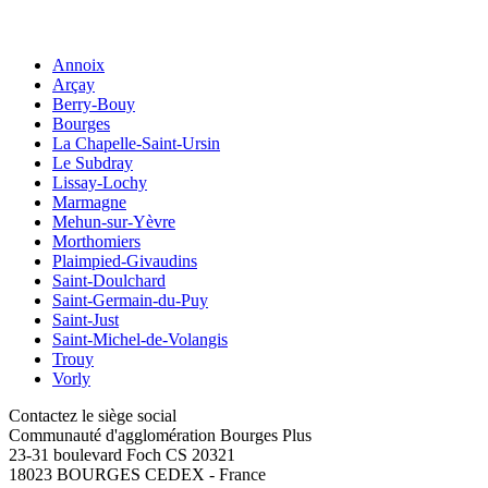
Annoix
Arçay
Berry-Bouy
Bourges
La Chapelle-Saint-Ursin
Le Subdray
Lissay-Lochy
Marmagne
Mehun-sur-Yèvre
Morthomiers
Plaimpied-Givaudins
Saint-Doulchard
Saint-Germain-du-Puy
Saint-Just
Saint-Michel-de-Volangis
Trouy
Vorly
Contactez le siège social
Communauté d'agglomération Bourges Plus
23-31 boulevard Foch CS 20321
18023 BOURGES CEDEX - France