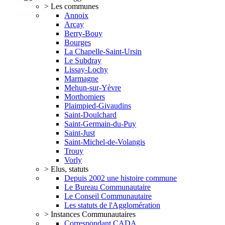
> Les communes
Annoix
Arçay
Berry-Bouy
Bourges
La Chapelle-Saint-Ursin
Le Subdray
Lissay-Lochy
Marmagne
Mehun-sur-Yèvre
Morthomiers
Plaimpied-Givaudins
Saint-Doulchard
Saint-Germain-du-Puy
Saint-Just
Saint-Michel-de-Volangis
Trouy
Vorly
> Elus, statuts
Depuis 2002 une histoire commune
Le Bureau Communautaire
Le Conseil Communautaire
Les statuts de l'Agglomération
> Instances Communautaires
Correspondant CADA