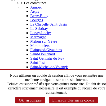
> Les communes
Annoix
Arçay
Berry-Bouy
Bourges
La Chapelle-Saint-Ursin
Le Subdray
Lissay-Lochy
Marmagne
Mehun-sur-Yèvre
Morthomiers
Plaimpied-Givaudins
Saint-Doulchard
Saint-Germain-du-Puy
Saint-Just
Saint-Michel-de-Volangis
Trouy
Vorly
Nous utilisons un cookie de session afin de vous permettre une
> Elus, statuts
meilleure navigation sur notre site internet.
Depuis 2002 une histoire commune
Celui-ci est supprimé dès que vous quittez notre site. Du fait de so
Le Bureau Communautaire
caractère strictement nécessaire, il est exempté du recueil de votre
Le Conseil Communautaire
consentement.
Les statuts de l'Agglomération
Ok j'ai compris
En savoir plus sur ce cookie
> Instances Communautaires
Correspondant CADA