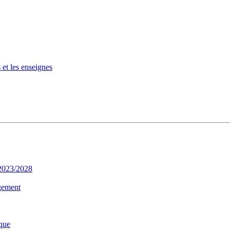
 et les enseignes
 2023/2028
gement
que