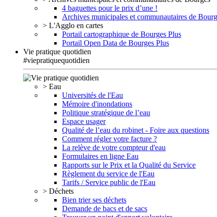
4 baguettes pour le prix d’une !
Archives municipales et communautaires de Bour
> L'Agglo en cartes
Portail cartographique de Bourges Plus
Portail Open Data de Bourges Plus
Vie pratique quotidien
#viepratiquequotidien
> Eau
Universités de l'Eau
Mémoire d'inondations
Politique stratégique de l’eau
Espace usager
Qualité de l’eau du robinet - Foire aux questions
Comment régler votre facture ?
La relève de votre compteur d'eau
Formulaires en ligne Eau
Rapports sur le Prix et la Qualité du Service
Règlement du service de l'Eau
Tarifs / Service public de l'Eau
> Déchets
Bien trier ses déchets
Demande de bacs et de sacs