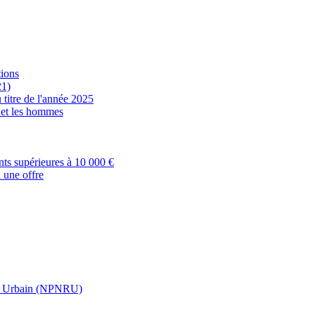
tions
21)
 titre de l'année 2025
s et les hommes
nts supérieures à 10 000 €
 une offre
t Urbain (NPNRU)