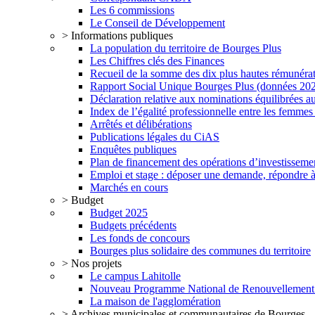
Les 6 commissions
Le Conseil de Développement
> Informations publiques
La population du territoire de Bourges Plus
Les Chiffres clés des Finances
Recueil de la somme des dix plus hautes rémunéra
Rapport Social Unique Bourges Plus (données 20
Déclaration relative aux nominations équilibrées au
Index de l’égalité professionnelle entre les femme
Arrêtés et délibérations
Publications légales du CiAS
Enquêtes publiques
Plan de financement des opérations d’investisseme
Emploi et stage : déposer une demande, répondre à
Marchés en cours
> Budget
Budget 2025
Budgets précédents
Les fonds de concours
Bourges plus solidaire des communes du territoire
> Nos projets
Le campus Lahitolle
Nouveau Programme National de Renouvellemen
La maison de l'agglomération
> Archives municipales et communautaires de Bourges