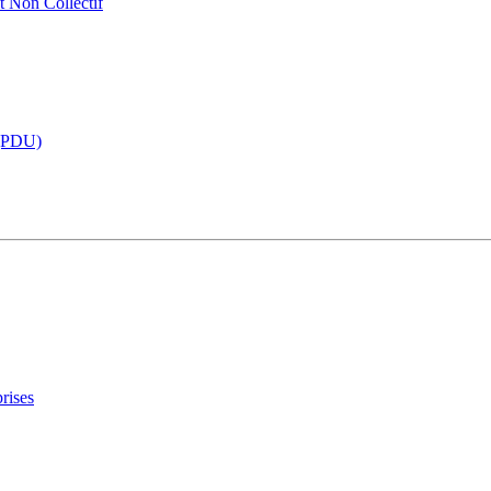
t Non Collectif
 (PDU)
rises