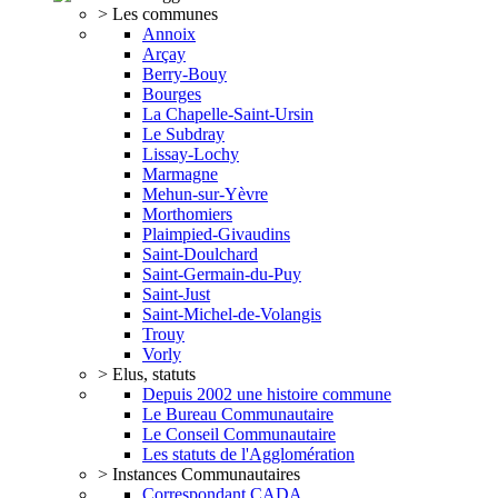
> Les communes
Annoix
Arçay
Berry-Bouy
Bourges
La Chapelle-Saint-Ursin
Le Subdray
Lissay-Lochy
Marmagne
Mehun-sur-Yèvre
Morthomiers
Plaimpied-Givaudins
Saint-Doulchard
Saint-Germain-du-Puy
Saint-Just
Saint-Michel-de-Volangis
Trouy
Vorly
> Elus, statuts
Depuis 2002 une histoire commune
Le Bureau Communautaire
Le Conseil Communautaire
Les statuts de l'Agglomération
> Instances Communautaires
Correspondant CADA