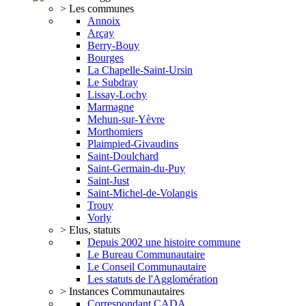
> Les communes
Annoix
Arçay
Berry-Bouy
Bourges
La Chapelle-Saint-Ursin
Le Subdray
Lissay-Lochy
Marmagne
Mehun-sur-Yèvre
Morthomiers
Plaimpied-Givaudins
Saint-Doulchard
Saint-Germain-du-Puy
Saint-Just
Saint-Michel-de-Volangis
Trouy
Vorly
> Elus, statuts
Depuis 2002 une histoire commune
Le Bureau Communautaire
Le Conseil Communautaire
Les statuts de l'Agglomération
> Instances Communautaires
Correspondant CADA