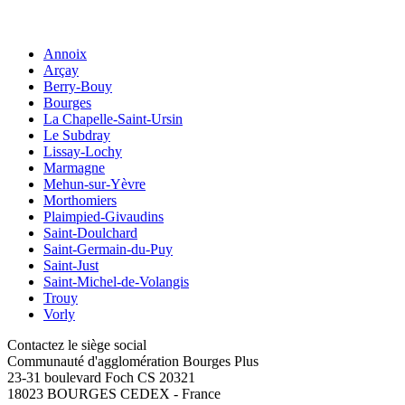
Annoix
Arçay
Berry-Bouy
Bourges
La Chapelle-Saint-Ursin
Le Subdray
Lissay-Lochy
Marmagne
Mehun-sur-Yèvre
Morthomiers
Plaimpied-Givaudins
Saint-Doulchard
Saint-Germain-du-Puy
Saint-Just
Saint-Michel-de-Volangis
Trouy
Vorly
Contactez le siège social
Communauté d'agglomération Bourges Plus
23-31 boulevard Foch CS 20321
18023 BOURGES CEDEX - France