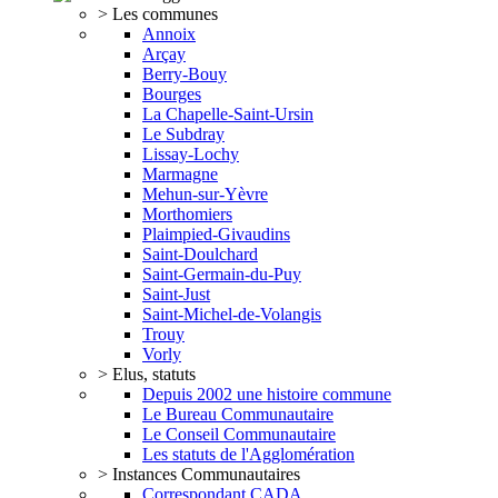
> Les communes
Annoix
Arçay
Berry-Bouy
Bourges
La Chapelle-Saint-Ursin
Le Subdray
Lissay-Lochy
Marmagne
Mehun-sur-Yèvre
Morthomiers
Plaimpied-Givaudins
Saint-Doulchard
Saint-Germain-du-Puy
Saint-Just
Saint-Michel-de-Volangis
Trouy
Vorly
> Elus, statuts
Depuis 2002 une histoire commune
Le Bureau Communautaire
Le Conseil Communautaire
Les statuts de l'Agglomération
> Instances Communautaires
Correspondant CADA