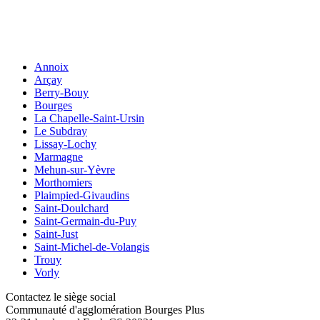
Annoix
Arçay
Berry-Bouy
Bourges
La Chapelle-Saint-Ursin
Le Subdray
Lissay-Lochy
Marmagne
Mehun-sur-Yèvre
Morthomiers
Plaimpied-Givaudins
Saint-Doulchard
Saint-Germain-du-Puy
Saint-Just
Saint-Michel-de-Volangis
Trouy
Vorly
Contactez le siège social
Communauté d'agglomération Bourges Plus