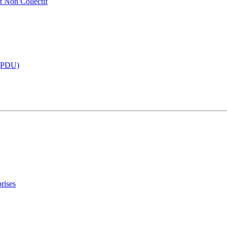
t Non Collectif
 (PDU)
rises