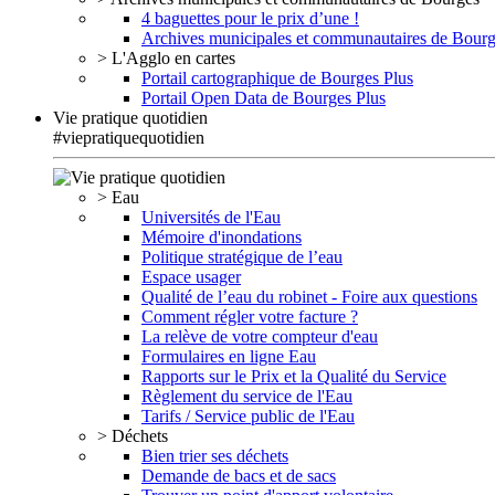
4 baguettes pour le prix d’une !
Archives municipales et communautaires de Bour
> L'Agglo en cartes
Portail cartographique de Bourges Plus
Portail Open Data de Bourges Plus
Vie pratique quotidien
#viepratiquequotidien
> Eau
Universités de l'Eau
Mémoire d'inondations
Politique stratégique de l’eau
Espace usager
Qualité de l’eau du robinet - Foire aux questions
Comment régler votre facture ?
La relève de votre compteur d'eau
Formulaires en ligne Eau
Rapports sur le Prix et la Qualité du Service
Règlement du service de l'Eau
Tarifs / Service public de l'Eau
> Déchets
Bien trier ses déchets
Demande de bacs et de sacs