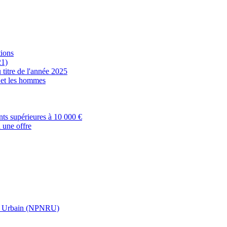
tions
21)
 titre de l'année 2025
s et les hommes
nts supérieures à 10 000 €
 une offre
t Urbain (NPNRU)