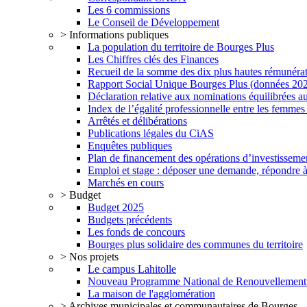
Les 6 commissions
Le Conseil de Développement
> Informations publiques
La population du territoire de Bourges Plus
Les Chiffres clés des Finances
Recueil de la somme des dix plus hautes rémunéra
Rapport Social Unique Bourges Plus (données 20
Déclaration relative aux nominations équilibrées au
Index de l’égalité professionnelle entre les femme
Arrêtés et délibérations
Publications légales du CiAS
Enquêtes publiques
Plan de financement des opérations d’investisseme
Emploi et stage : déposer une demande, répondre à
Marchés en cours
> Budget
Budget 2025
Budgets précédents
Les fonds de concours
Bourges plus solidaire des communes du territoire
> Nos projets
Le campus Lahitolle
Nouveau Programme National de Renouvellemen
La maison de l'agglomération
> Archives municipales et communautaires de Bourges