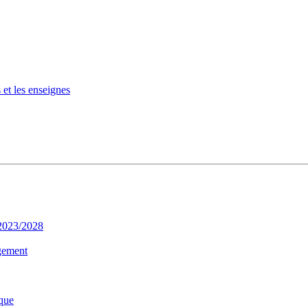
 et les enseignes
 2023/2028
gement
que