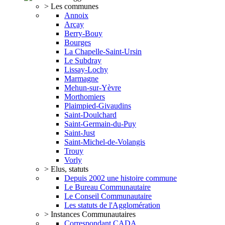
> Les communes
Annoix
Arçay
Berry-Bouy
Bourges
La Chapelle-Saint-Ursin
Le Subdray
Lissay-Lochy
Marmagne
Mehun-sur-Yèvre
Morthomiers
Plaimpied-Givaudins
Saint-Doulchard
Saint-Germain-du-Puy
Saint-Just
Saint-Michel-de-Volangis
Trouy
Vorly
> Elus, statuts
Depuis 2002 une histoire commune
Le Bureau Communautaire
Le Conseil Communautaire
Les statuts de l'Agglomération
> Instances Communautaires
Correspondant CADA