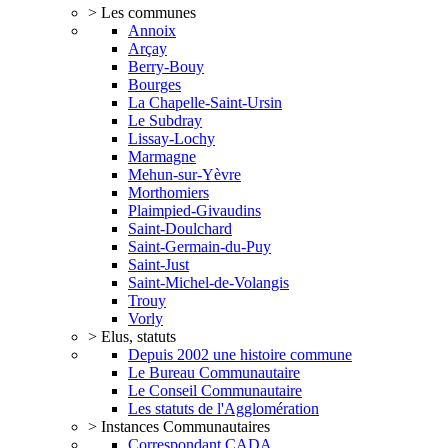
> Les communes
Annoix
Arçay
Berry-Bouy
Bourges
La Chapelle-Saint-Ursin
Le Subdray
Lissay-Lochy
Marmagne
Mehun-sur-Yèvre
Morthomiers
Plaimpied-Givaudins
Saint-Doulchard
Saint-Germain-du-Puy
Saint-Just
Saint-Michel-de-Volangis
Trouy
Vorly
> Elus, statuts
Depuis 2002 une histoire commune
Le Bureau Communautaire
Le Conseil Communautaire
Les statuts de l'Agglomération
> Instances Communautaires
Correspondant CADA