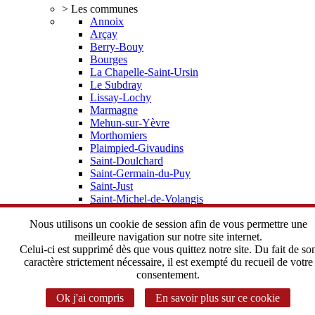
> Les communes
Annoix
Arçay
Berry-Bouy
Bourges
La Chapelle-Saint-Ursin
Le Subdray
Lissay-Lochy
Marmagne
Mehun-sur-Yèvre
Morthomiers
Plaimpied-Givaudins
Saint-Doulchard
Saint-Germain-du-Puy
Saint-Just
Saint-Michel-de-Volangis
Trouy
Vorly
Nous utilisons un cookie de session afin de vous permettre une
> Elus, statuts
meilleure navigation sur notre site internet.
Depuis 2002 une histoire commune
Celui-ci est supprimé dès que vous quittez notre site. Du fait de so
Le Bureau Communautaire
caractère strictement nécessaire, il est exempté du recueil de votre
Le Conseil Communautaire
consentement.
Les statuts de l'Agglomération
Ok j'ai compris
En savoir plus sur ce cookie
> Instances Communautaires
Correspondant CADA