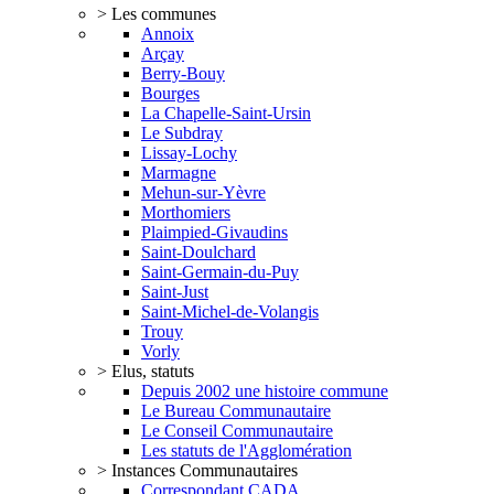
> Les communes
Annoix
Arçay
Berry-Bouy
Bourges
La Chapelle-Saint-Ursin
Le Subdray
Lissay-Lochy
Marmagne
Mehun-sur-Yèvre
Morthomiers
Plaimpied-Givaudins
Saint-Doulchard
Saint-Germain-du-Puy
Saint-Just
Saint-Michel-de-Volangis
Trouy
Vorly
> Elus, statuts
Depuis 2002 une histoire commune
Le Bureau Communautaire
Le Conseil Communautaire
Les statuts de l'Agglomération
> Instances Communautaires
Correspondant CADA